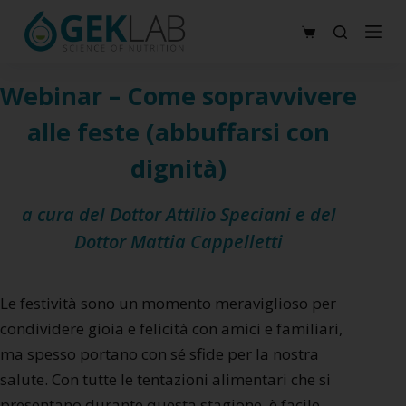
S
Carrello
a
l
Webinar – Come sopravvivere
t
a
alle feste (abbuffarsi con
a
dignità)
l
c
a cura del
Dottor Attilio Speciani
e del
o
Dottor Mattia Cappelletti
n
t
e
Le festività sono un momento meraviglioso per
n
condividere gioia e felicità con amici e familiari,
u
ma spesso portano con sé sfide per la nostra
t
salute. Con tutte le tentazioni alimentari che si
o
presentano durante questa stagione, è facile