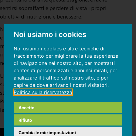
sentirsi sopraffatti e perdere di vista i propri
obiettivi di nutrizione e benessere.
Nel webinar abbiamo esplorato insieme strategie
Noi usiamo i cookies
e consigli nutrizionali per affrontare le festività in
modo sano. Come mantenere l’equilibrio senza
Noi usiamo i cookies e altre tecniche di
rinunciare al gusto e come prenderci cura del
tracciamento per migliorare la tua esperienza
nostro corpo mentre ci godiamo feste.
di navigazione nel nostro sito, per mostrarti
contenuti personalizzati e annunci mirati, per
Un excursus informativo e motivante, pieno di
analizzare il traffico sul nostro sito, e per
suggerimenti pratici per prendersi cura di sé
capire da dove arrivano i nostri visitatori.
Politica sulla riservatezza
stessi durante questa stagione festiva.
Preparatevi a scoprire come navigare attraverso
Accetto
le tavolate festive con consapevolezza e piacere.
Rifiuto
Cambia le mie impostazioni