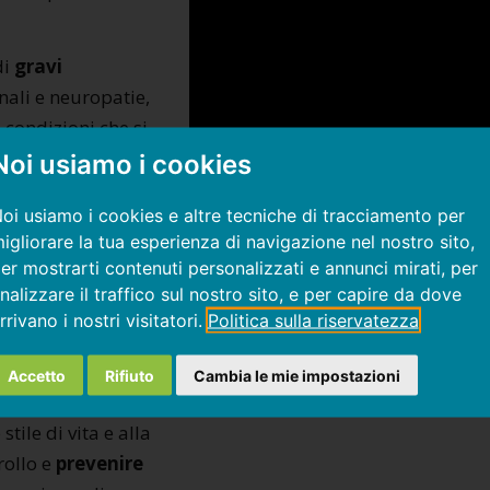
di
gravi
enali e neuropatie,
e condizioni che si
ntazione.
Noi usiamo i cookies
albumina glicata
oi usiamo i cookies e altre tecniche di tracciamento per
nziali danni
igliorare la tua esperienza di navigazione nel nostro sito,
bete, anche in
er mostrarti contenuti personalizzati e annunci mirati, per
nalizzare il traffico sul nostro sito, e per capire da dove
rrivano i nostri visitatori.
Politica sulla riservatezza
una valutazione
nale
Accetto
Rifiuto
Cambia le mie impostazioni
sapevolezza che
ile di vita e alla
rollo e
prevenire