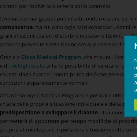
corretti per risolverla o tenerla sotto controllo.
Un diabete mal gestito può infatti condurre a una serie 
complicanze
, tra cui patologie cardiovascolari, danni r
gravi affezioni oculari, disturbi circolatori e lesioni. Tutt
possono prevenire senza rinunciare al piacere dell’alime
Grazie a
Glyco Medical Program
, che misura i livelli di
N
e di
metilgliossale
, si ha la possibilità di valutare i pote
m
causati dagli zuccheri molto prima dell’insorgere del dia
p
a
condizioni apparentemente normali.
a
Attraverso Glyco Medical Program, è possibile ottenere 
chiara della propria situazione individuale e della
perso
predisposizione a sviluppare il diabete
. Una nuova con
permetterà di apportare per tempo modifiche al proprio st
propria alimentazione, riportare la situazione sotto cont