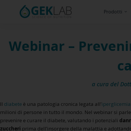
S
Prodotti
a
l
t
a
Webinar – Prevenire
a
l
ca
c
o
n
a cura del
Dott
t
e
Il
diabete
è una patologia cronica legata all’
iperglicemia
n
milioni di persone in tutto il mondo. Nel webinar si parl
u
prevenire e curare il diabete, valutando i potenziali
dann
t
zuccheri
prima dell’insorgere della malattia e adottan
o