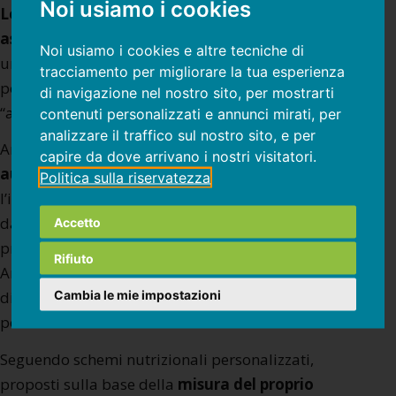
Noi usiamo i cookies
Le malattie autoimmuni sono spesso
associate all’infiammazione
, ma molti hanno
Noi usiamo i cookies e altre tecniche di
una percezione distorta dell’autoimmunità,
tracciamento per migliorare la tua esperienza
pensando erroneamente che il proprio corpo stia
di navigazione nel nostro sito, per mostrarti
“autodistruggendosi” dall’interno.
contenuti personalizzati e annunci mirati, per
analizzare il traffico sul nostro sito, e per
Anche nel
Lupus
, così come in
forme artritiche
capire da dove arrivano i nostri visitatori.
autoimmuni
o nelle
tiroiditi
, gestire
Politica sulla riservatezza
l’infiammazione causata dalla
glicazione
e
dall’
alimentazione
può affrontare la radice del
Accetto
problema e favorire, in molti casi, la guarigione.
Rifiuto
Anche quando l’alimentazione non è la causa
Cambia le mie impostazioni
diretta, può contribuire al controllo clinico e al
possibile decorso della malattia.
Seguendo schemi nutrizionali personalizzati,
proposti sulla base della
misura del proprio