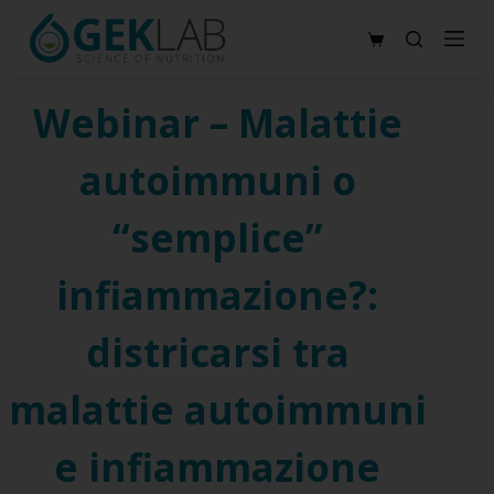
S
Carrello
a
l
Webinar – Malattie
t
a
autoimmuni o
a
l
“semplice”
c
o
infiammazione?:
n
t
districarsi tra
e
malattie autoimmuni
n
u
e infiammazione
t
o