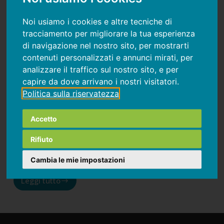
Noi usiamo i cookies e altre tecniche di
tracciamento per migliorare la tua esperienza
di navigazione nel nostro sito, per mostrarti
contenuti personalizzati e annunci mirati, per
analizzare il traffico sul nostro sito, e per
capire da dove arrivano i nostri visitatori.
Alternative naturali ai farmaci dimagranti
Politica sulla riservatezza
Prima di passare ai farmaci per ridurre lo
Accetto
stimolo della fame prendiamo in considerazione
alcune semplici strategie, del tutto naturali, per
Rifiuto
tenere a bada appetito e spuntini sbilanciati.
Cambia le mie impostazioni
Leggi tutto
Alternative
naturali
ai
farmaci