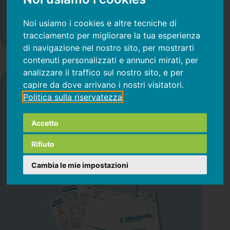
Noi usiamo i cookies e altre tecniche di
tracciamento per migliorare la tua esperienza
di navigazione nel nostro sito, per mostrarti
contenuti personalizzati e annunci mirati, per
analizzare il traffico sul nostro sito, e per
capire da dove arrivano i nostri visitatori.
Referto medico
Politica sulla riservatezza
Metabolic Recaller Program
misura
l’infiammazione da cibo e zuccheri,
Accetto
aiutandoti a
prevenire
l’eccesso di
Rifiuto
colesterolo. Misurare è meglio che supporre
Cambia le mie impostazioni