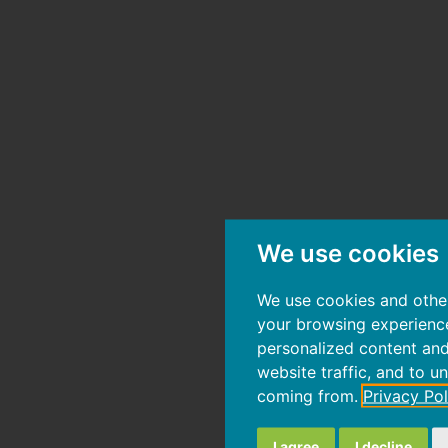
We use cookies
We use cookies and other
your browsing experienc
personalized content and
website traffic, and to u
coming from.
Privacy Pol
I agree
I decline